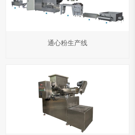
宠物粮生产线
鱼饲料生产线
大产量鱼饲料宠物粮生产
线
片状鱼粮设备
狗咬胶生产线
制粒机
冷压粮
制造机
通心粉生产线
工业微波设备
微波干燥设备
微波杀菌设备
微波解冻设备
微波
熟化设备
微波加热设备
真空微波设备
箱式微波设
备
组织蛋白生产线
组织蛋白生产线
拉丝蛋白生产线
高湿蛋白生产线
素肉生产线
膨化豆制品生产线
人造米生产线