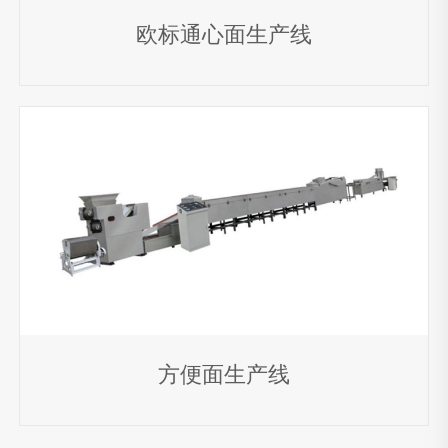
强化大米生产线
孟恩豆生产线
营养米生产线
方
欧标通心面生产线
便米饭生产线
早餐谷物玉米片生产线
早餐谷物生产线
玉米片生产线
燕麦片生产线
米
通生产线
通心面生产线
通心粉生产线
欧标通心面生产线
方便面生产线
工业干燥设备
微波干燥设备
热风干燥设备
多层网带式烤箱
真
方便面生产线
空冻干设备
其他