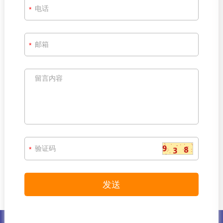
*
*
*