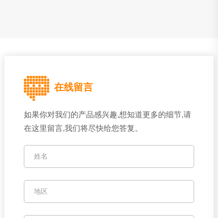
面包糠生产线
变性淀粉生产线
营养粉生产线
试
验机
淀粉猫砂生产线
辅机
粉碎机
冷水塔
包装机
清洗机
油炸机
在线留言
锅炉
调制器
如果你对我们的产品感兴趣,想知道更多的细节,请
在这里留言,我们将尽快给您答复。