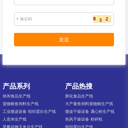
面包糠生产线
变性淀粉生产线
营养粉生产线
试
验机
淀粉猫砂生产线
*
辅机
粉碎机
冷水塔
包装机
清洗机
油炸机
锅炉
调制器
产品系列
产品热搜
休闲食品生产线
膨化食品生产线
宠物粮鱼饲料生产线
大产量鱼饲料宠物粮生产线
工业微波设备
组织蛋白生产线
微波干燥设备
通心粉生产线
人造米生产线
热风干燥设备
粉碎机
早餐谷物玉米片生产线
组织蛋白生产线