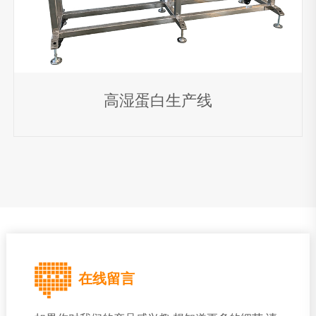
宠物粮生产线
鱼饲料生产线
大产量鱼饲料宠物粮生产
线
片状鱼粮设备
狗咬胶生产线
制粒机
冷压粮
制造机
高湿蛋白生产线
工业微波设备
微波干燥设备
微波杀菌设备
微波解冻设备
微波
熟化设备
微波加热设备
真空微波设备
箱式微波设
备
组织蛋白生产线
组织蛋白生产线
拉丝蛋白生产线
高湿蛋白生产线
在线留言
素肉生产线
膨化豆制品生产线
人造米生产线