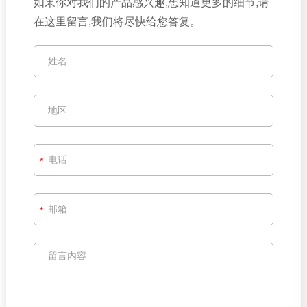
如果你对我们的产品感兴趣,想知道更多的细节,请
强化大米生产线
孟恩豆生产线
营养米生产线
方
在这里留言,我们将尽快给您答复。
便米饭生产线
早餐谷物玉米片生产线
早餐谷物生产线
玉米片生产线
燕麦片生产线
米
通生产线
通心面生产线
*
通心粉生产线
欧标通心面生产线
方便面生产线
工业干燥设备
*
微波干燥设备
热风干燥设备
多层网带式烤箱
真
空冻干设备
其他