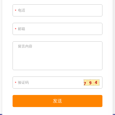
*
*
*