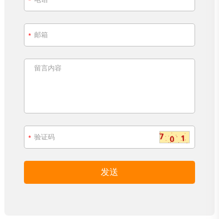
*
*
*