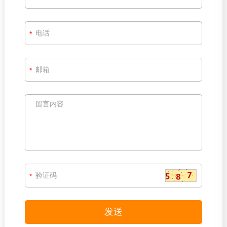
*
*
*